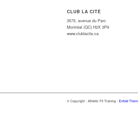
CLUB LA CITÉ
3575, avenue du Parc
Montréal (QC) H2X 3P9
www.clublacite.ca
© Copyright - Athletic Fit Training -
Enfold Theme