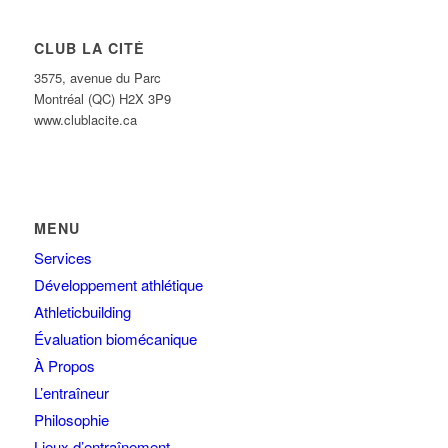
CLUB LA CITÉ
3575, avenue du Parc
Montréal (QC) H2X 3P9
www.clublacite.ca
MENU
Services
Développement athlétique
Athleticbuilding
Évaluation biomécanique
À Propos
L’entraîneur
Philosophie
Lieux d’entraînement