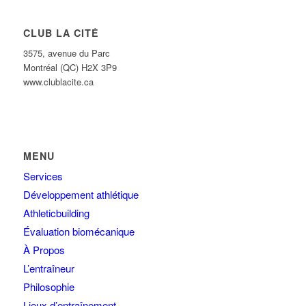
CLUB LA CITÉ
3575, avenue du Parc
Montréal (QC) H2X 3P9
www.clublacite.ca
MENU
Services
Développement athlétique
Athleticbuilding
Évaluation biomécanique
À Propos
L’entraîneur
Philosophie
Lieux d’entraînement